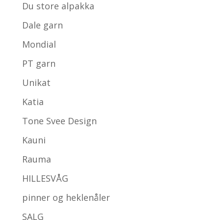
Du store alpakka
Dale garn
Mondial
PT garn
Unikat
Katia
Tone Svee Design
Kauni
Rauma
HILLESVÅG
pinner og heklenåler
SALG