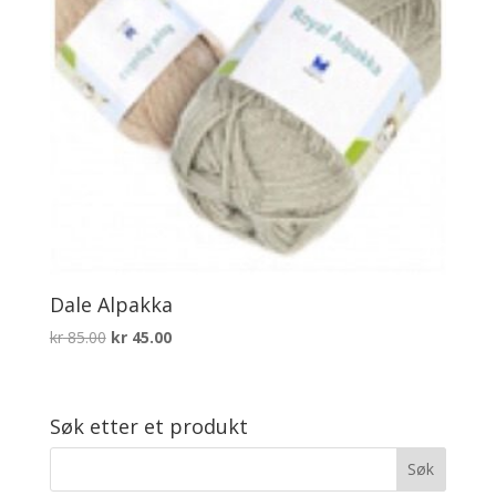
Dale Alpakka
Opprinnelig
Nåværende
kr
85.00
kr
45.00
pris
pris
var:
er:
kr 85.00.
kr 45.00.
Søk etter et produkt