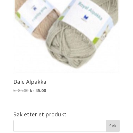
Dale Alpakka
Opprinnelig
Nåværende
kr
85.00
kr
45.00
pris
pris
var:
er:
kr 85.00.
kr 45.00.
Søk etter et produkt