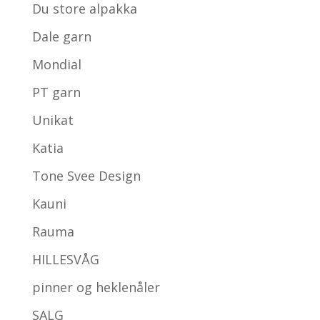
Du store alpakka
Dale garn
Mondial
PT garn
Unikat
Katia
Tone Svee Design
Kauni
Rauma
HILLESVÅG
pinner og heklenåler
SALG