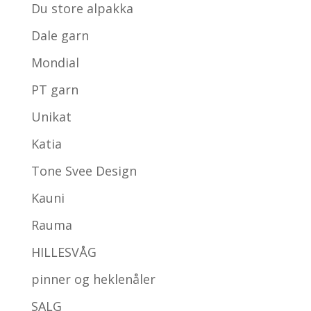
Du store alpakka
Dale garn
Mondial
PT garn
Unikat
Katia
Tone Svee Design
Kauni
Rauma
HILLESVÅG
pinner og heklenåler
SALG