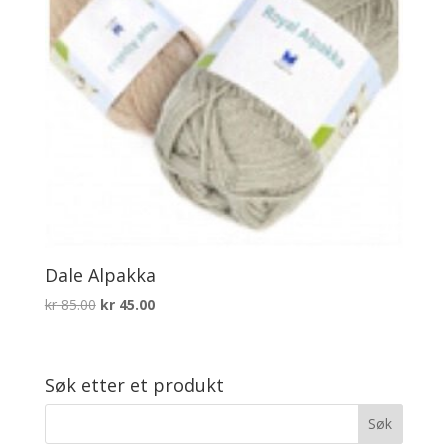
Dale Alpakka
Opprinnelig
Nåværende
kr
85.00
kr
45.00
pris
pris
var:
er:
kr 85.00.
kr 45.00.
Søk etter et produkt