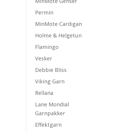
MinMote Genser
Permin
MinMote Cardigan
Holme & Helgetun
Flamingo
Vesker
Debbie Bliss
Viking Garn
Rellana
Lane Mondial
Garnpakker
Effektgarn