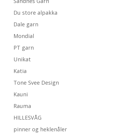
Sandnes Garn
Du store alpakka
Dale garn
Mondial
PT garn
Unikat
Katia
Tone Svee Design
Kauni
Rauma
HILLESVÅG
pinner og heklenåler