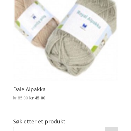
Dale Alpakka
Opprinnelig
Nåværende
kr
85.00
kr
45.00
pris
pris
var:
er:
kr 85.00.
kr 45.00.
Søk etter et produkt