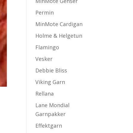
MinMote Genser
Permin
MinMote Cardigan
Holme & Helgetun
Flamingo
Vesker
Debbie Bliss
Viking Garn
Rellana
Lane Mondial
Garnpakker
Effektgarn