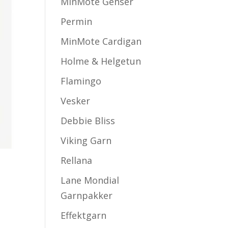
MinMote Genser
Permin
MinMote Cardigan
Holme & Helgetun
Flamingo
Vesker
Debbie Bliss
Viking Garn
Rellana
Lane Mondial
Garnpakker
Effektgarn