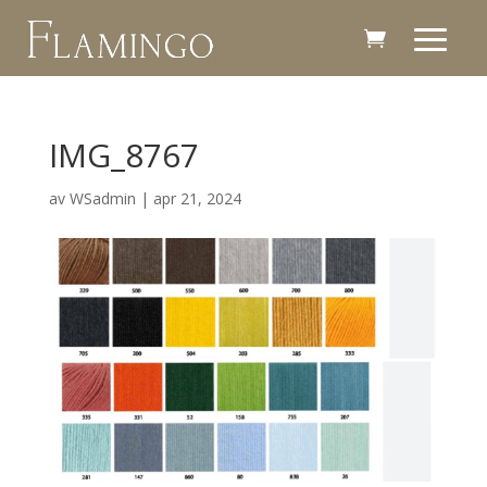
IMG_8767
av
WSadmin
|
apr 21, 2024