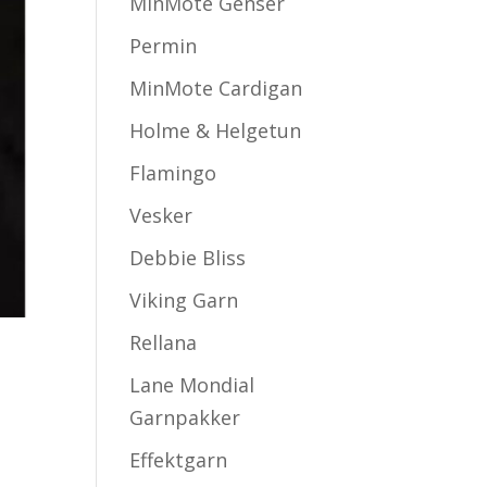
MinMote Genser
Permin
MinMote Cardigan
Holme & Helgetun
Flamingo
Vesker
Debbie Bliss
Viking Garn
Rellana
Lane Mondial
Garnpakker
Effektgarn