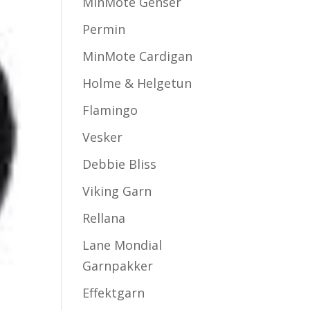
MinMote Genser
Permin
MinMote Cardigan
Holme & Helgetun
Flamingo
Vesker
Debbie Bliss
Viking Garn
Rellana
Lane Mondial
Garnpakker
Effektgarn