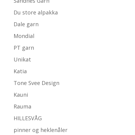
Sandnes Garn
Du store alpakka
Dale garn
Mondial
PT garn
Unikat
Katia
Tone Svee Design
Kauni
Rauma
HILLESVÅG
pinner og heklenåler