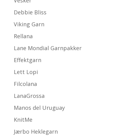
Vesker
Debbie Bliss
Viking Garn
Rellana
Lane Mondial Garnpakker
Effektgarn
Lett Lopi
Filcolana
LanaGrossa
Manos del Uruguay
KnitMe
Jærbo Heklegarn