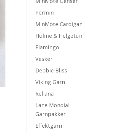
MinMote Genser
Permin
MinMote Cardigan
Holme & Helgetun
Flamingo
Vesker
Debbie Bliss
Viking Garn
Rellana
Lane Mondial
Garnpakker
Effektgarn