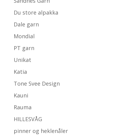
Sandnes Garn
Du store alpakka
Dale garn
Mondial
PT garn
Unikat
Katia
Tone Svee Design
Kauni
Rauma
HILLESVÅG
pinner og heklenåler