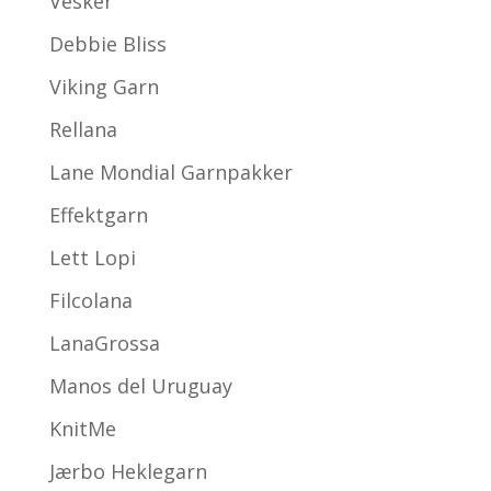
Vesker
Debbie Bliss
Viking Garn
Rellana
Lane Mondial Garnpakker
Effektgarn
Lett Lopi
Filcolana
LanaGrossa
Manos del Uruguay
KnitMe
Jærbo Heklegarn