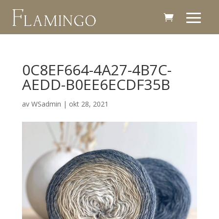
0C8EF664-4A27-4B7C-
AEDD-B0EE6ECDF35B
av
WSadmin
|
okt 28, 2021