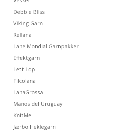
Vesker
Debbie Bliss
Viking Garn
Rellana
Lane Mondial Garnpakker
Effektgarn
Lett Lopi
Filcolana
LanaGrossa
Manos del Uruguay
KnitMe
Jærbo Heklegarn