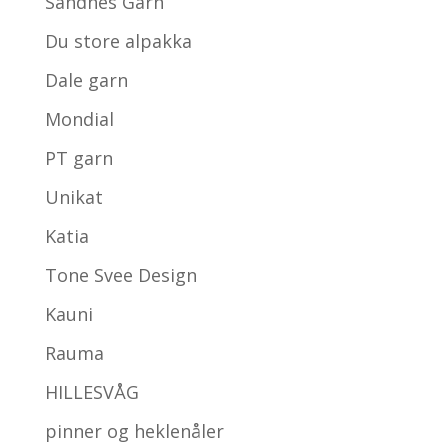
Sandnes Garn
Du store alpakka
Dale garn
Mondial
PT garn
Unikat
Katia
Tone Svee Design
Kauni
Rauma
HILLESVÅG
pinner og heklenåler