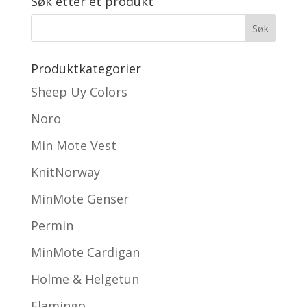
Søk etter et produkt
Produktkategorier
Sheep Uy Colors
Noro
Min Mote Vest
KnitNorway
MinMote Genser
Permin
MinMote Cardigan
Holme & Helgetun
Flamingo