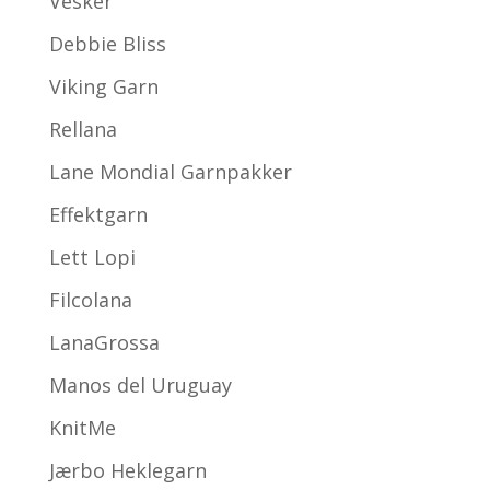
Vesker
Debbie Bliss
Viking Garn
Rellana
Lane Mondial Garnpakker
Effektgarn
Lett Lopi
Filcolana
LanaGrossa
Manos del Uruguay
KnitMe
Jærbo Heklegarn