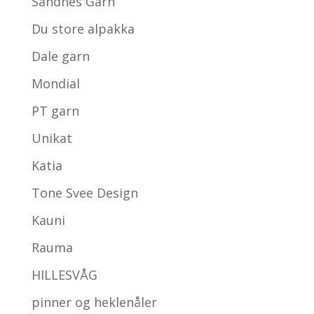
Sandnes Garn
Du store alpakka
Dale garn
Mondial
PT garn
Unikat
Katia
Tone Svee Design
Kauni
Rauma
HILLESVÅG
pinner og heklenåler