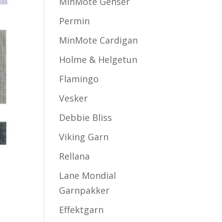
MinMote Genser
Permin
MinMote Cardigan
Holme & Helgetun
Flamingo
Vesker
Debbie Bliss
Viking Garn
Rellana
Lane Mondial
Garnpakker
Effektgarn