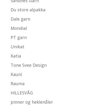
Sandnes Garn
Du store alpakka
Dale garn
Mondial
PT garn
Unikat
Katia
Tone Svee Design
Kauni
Rauma
HILLESVÅG
pinner og heklenåler