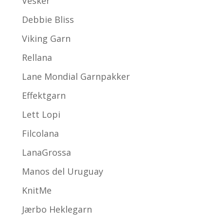
Vesker
Debbie Bliss
Viking Garn
Rellana
Lane Mondial Garnpakker
Effektgarn
Lett Lopi
Filcolana
LanaGrossa
Manos del Uruguay
KnitMe
Jærbo Heklegarn