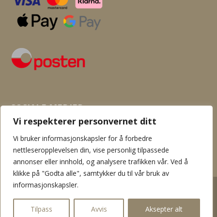
SOSIALE MEDIER
Vi respekterer personvernet ditt
Vi bruker informasjonskapsler for å forbedre
nettleseropplevelsen din, vise personlig tilpassede
annonser eller innhold, og analysere trafikken vår. Ved å
klikke på "Godta alle", samtykker du til vår bruk av
informasjonskapsler.
2026 © Flamingo garn og hobby. Innholdet er beskyttet av
åndsverksloven. Kopiering er derav ikke tillatt uten skriftlig tillatelse
Tilpass
Avvis
Aksepter alt