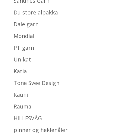
Sandnes Garn
Du store alpakka
Dale garn
Mondial
PT garn
Unikat
Katia
Tone Svee Design
Kauni
Rauma
HILLESVÅG
pinner og heklenåler