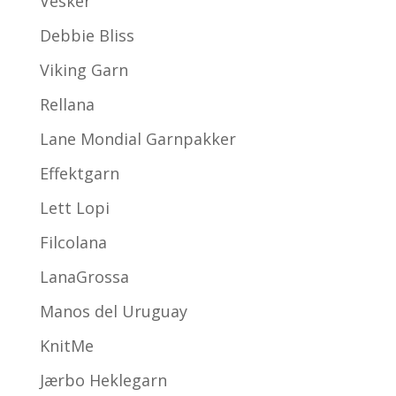
Vesker
Debbie Bliss
Viking Garn
Rellana
Lane Mondial Garnpakker
Effektgarn
Lett Lopi
Filcolana
LanaGrossa
Manos del Uruguay
KnitMe
Jærbo Heklegarn