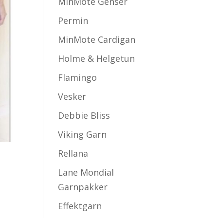
MinMote Genser
Permin
MinMote Cardigan
Holme & Helgetun
Flamingo
Vesker
Debbie Bliss
Viking Garn
Rellana
Lane Mondial
Garnpakker
Effektgarn