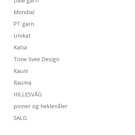
Dale garn
Mondial
PT garn
Unikat
Katia
Tone Svee Design
Kauni
Rauma
HILLESVÅG
pinner og heklenåler
SALG