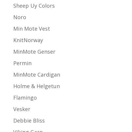
Sheep Uy Colors
Noro
Min Mote Vest
KnitNorway
MinMote Genser
Permin
MinMote Cardigan
Holme & Helgetun
Flamingo
Vesker
Debbie Bliss
Viking Garn