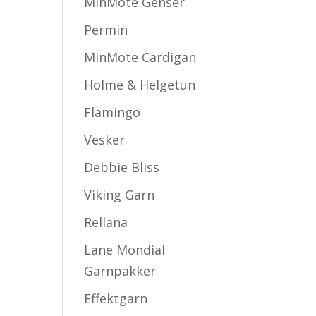
MinMote Genser
Permin
MinMote Cardigan
Holme & Helgetun
Flamingo
Vesker
Debbie Bliss
Viking Garn
Rellana
Lane Mondial
Garnpakker
Effektgarn