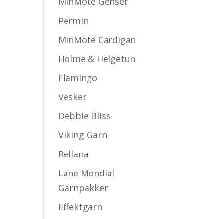
MinMote Genser
Permin
MinMote Cardigan
Holme & Helgetun
Flamingo
Vesker
Debbie Bliss
Viking Garn
Rellana
Lane Mondial
Garnpakker
Effektgarn