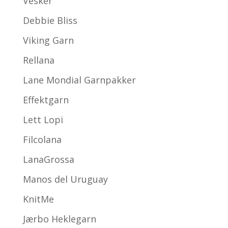
Vesker
Debbie Bliss
Viking Garn
Rellana
Lane Mondial Garnpakker
Effektgarn
Lett Lopi
Filcolana
LanaGrossa
Manos del Uruguay
KnitMe
Jærbo Heklegarn