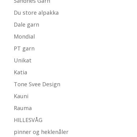
Sandnes Garn
Du store alpakka
Dale garn
Mondial
PT garn
Unikat
Katia
Tone Svee Design
Kauni
Rauma
HILLESVÅG
pinner og heklenåler