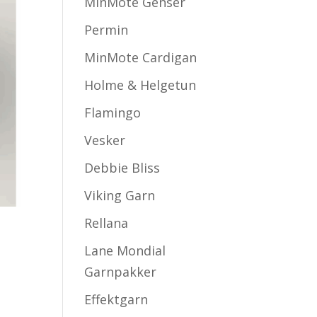
MinMote Genser
Permin
MinMote Cardigan
Holme & Helgetun
Flamingo
Vesker
Debbie Bliss
Viking Garn
Rellana
Lane Mondial
Garnpakker
Effektgarn