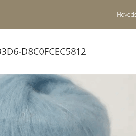
Hoveds
-93D6-D8C0FCEC5812