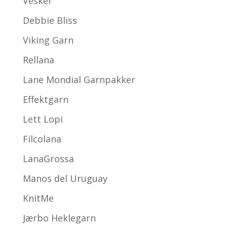
Vesker
Debbie Bliss
Viking Garn
Rellana
Lane Mondial Garnpakker
Effektgarn
Lett Lopi
Filcolana
LanaGrossa
Manos del Uruguay
KnitMe
Jærbo Heklegarn