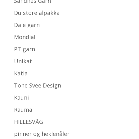
Sandnes Garn
Du store alpakka
Dale garn
Mondial
PT garn
Unikat
Katia
Tone Svee Design
Kauni
Rauma
HILLESVÅG
pinner og heklenåler