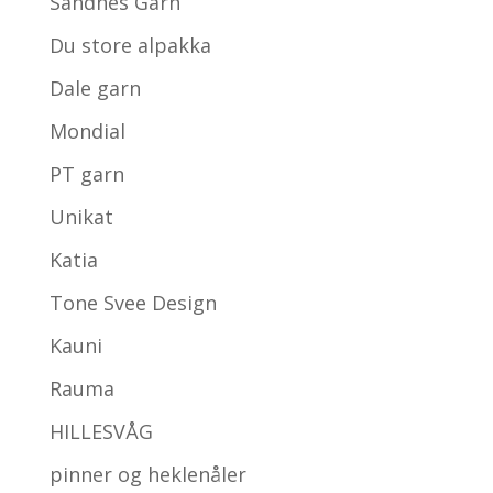
Sandnes Garn
Du store alpakka
Dale garn
Mondial
PT garn
Unikat
Katia
Tone Svee Design
Kauni
Rauma
HILLESVÅG
pinner og heklenåler