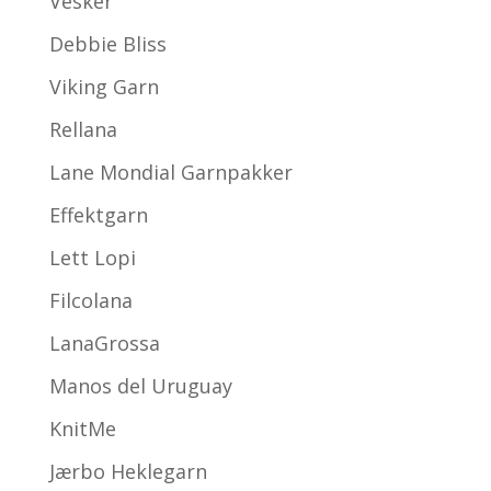
Vesker
Debbie Bliss
Viking Garn
Rellana
Lane Mondial Garnpakker
Effektgarn
Lett Lopi
Filcolana
LanaGrossa
Manos del Uruguay
KnitMe
Jærbo Heklegarn