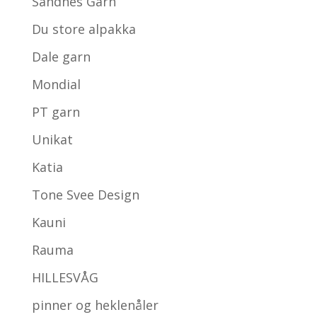
Sandnes Garn
Du store alpakka
Dale garn
Mondial
PT garn
Unikat
Katia
Tone Svee Design
Kauni
Rauma
HILLESVÅG
pinner og heklenåler