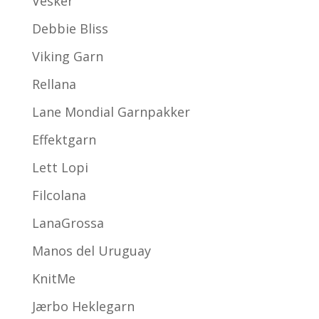
Vesker
Debbie Bliss
Viking Garn
Rellana
Lane Mondial Garnpakker
Effektgarn
Lett Lopi
Filcolana
LanaGrossa
Manos del Uruguay
KnitMe
Jærbo Heklegarn