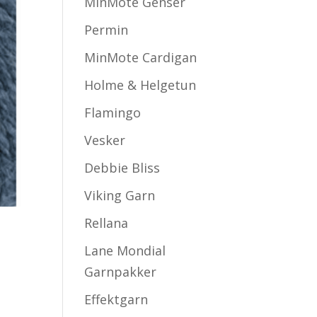
MinMote Genser
Permin
MinMote Cardigan
Holme & Helgetun
Flamingo
Vesker
Debbie Bliss
Viking Garn
Rellana
Lane Mondial
Garnpakker
Effektgarn