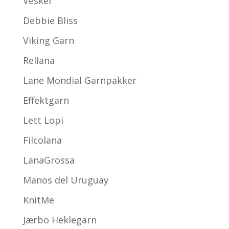
Vesker
Debbie Bliss
Viking Garn
Rellana
Lane Mondial Garnpakker
Effektgarn
Lett Lopi
Filcolana
LanaGrossa
Manos del Uruguay
KnitMe
Jærbo Heklegarn