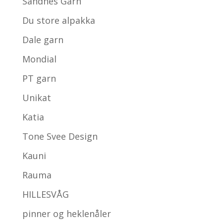
Sandnes Garn
Du store alpakka
Dale garn
Mondial
PT garn
Unikat
Katia
Tone Svee Design
Kauni
Rauma
HILLESVÅG
pinner og heklenåler