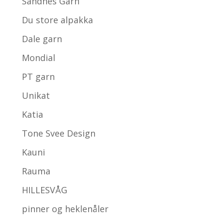
Sandnes Garn
Du store alpakka
Dale garn
Mondial
PT garn
Unikat
Katia
Tone Svee Design
Kauni
Rauma
HILLESVÅG
pinner og heklenåler