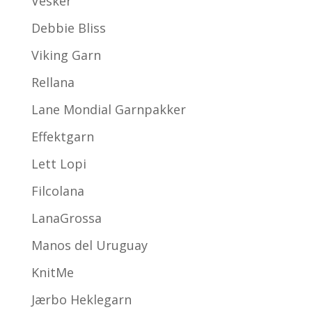
Vesker
Debbie Bliss
Viking Garn
Rellana
Lane Mondial Garnpakker
Effektgarn
Lett Lopi
Filcolana
LanaGrossa
Manos del Uruguay
KnitMe
Jærbo Heklegarn