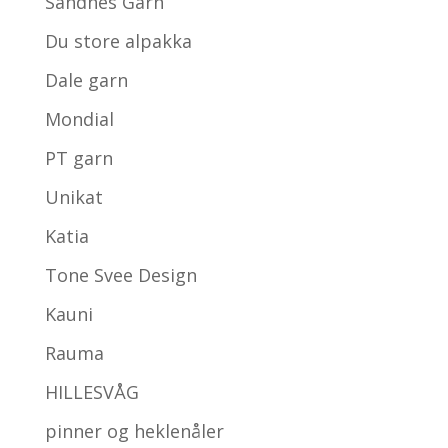
Sandnes Garn
Du store alpakka
Dale garn
Mondial
PT garn
Unikat
Katia
Tone Svee Design
Kauni
Rauma
HILLESVÅG
pinner og heklenåler