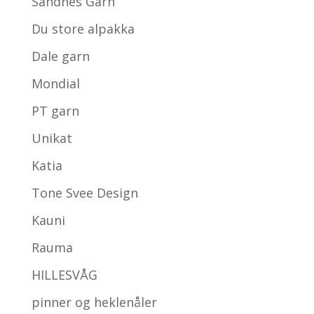
Sandnes Garn
Du store alpakka
Dale garn
Mondial
PT garn
Unikat
Katia
Tone Svee Design
Kauni
Rauma
HILLESVÅG
pinner og heklenåler