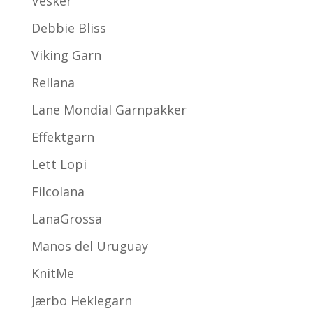
Vesker
Debbie Bliss
Viking Garn
Rellana
Lane Mondial Garnpakker
Effektgarn
Lett Lopi
Filcolana
LanaGrossa
Manos del Uruguay
KnitMe
Jærbo Heklegarn