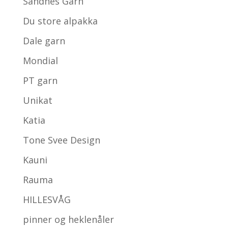
Sandnes Garn
Du store alpakka
Dale garn
Mondial
PT garn
Unikat
Katia
Tone Svee Design
Kauni
Rauma
HILLESVÅG
pinner og heklenåler