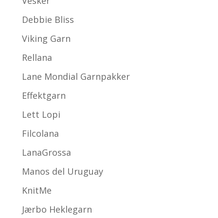
Vesker
Debbie Bliss
Viking Garn
Rellana
Lane Mondial Garnpakker
Effektgarn
Lett Lopi
Filcolana
LanaGrossa
Manos del Uruguay
KnitMe
Jærbo Heklegarn