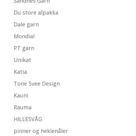
Sandnes Garn
Du store alpakka
Dale garn
Mondial
PT garn
Unikat
Katia
Tone Svee Design
Kauni
Rauma
HILLESVÅG
pinner og heklenåler