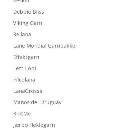
Vesker
Debbie Bliss
Viking Garn
Rellana
Lane Mondial Garnpakker
Effektgarn
Lett Lopi
Filcolana
LanaGrossa
Manos del Uruguay
KnitMe
Jærbo Heklegarn