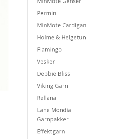
MinMote Genser
Permin
MinMote Cardigan
Holme & Helgetun
Flamingo
Vesker
Debbie Bliss
Viking Garn
Rellana
Lane Mondial
Garnpakker
Effektgarn