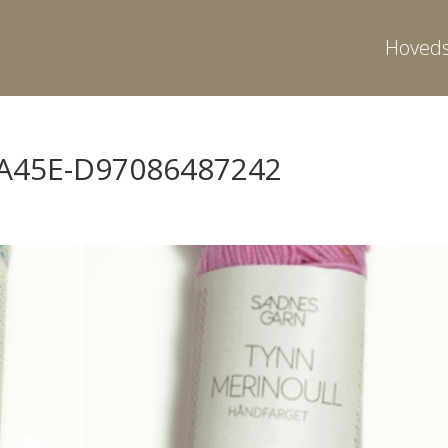
Hoveds
-A45E-D97086487242