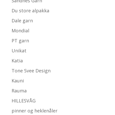
Sandnes Garn
Du store alpakka
Dale garn
Mondial
PT garn
Unikat
Katia
Tone Svee Design
Kauni
Rauma
HILLESVÅG
pinner og heklenåler