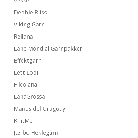
Vesker
Debbie Bliss
Viking Garn
Rellana
Lane Mondial Garnpakker
Effektgarn
Lett Lopi
Filcolana
LanaGrossa
Manos del Uruguay
KnitMe
Jærbo Heklegarn