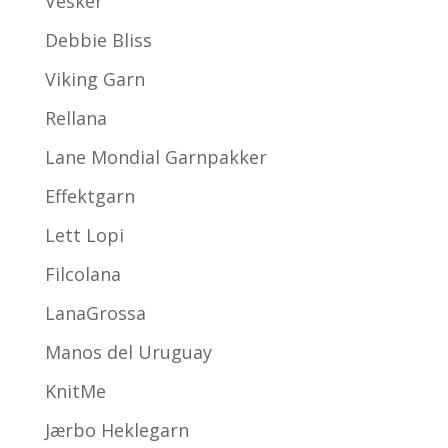
Vesker
Debbie Bliss
Viking Garn
Rellana
Lane Mondial Garnpakker
Effektgarn
Lett Lopi
Filcolana
LanaGrossa
Manos del Uruguay
KnitMe
Jærbo Heklegarn