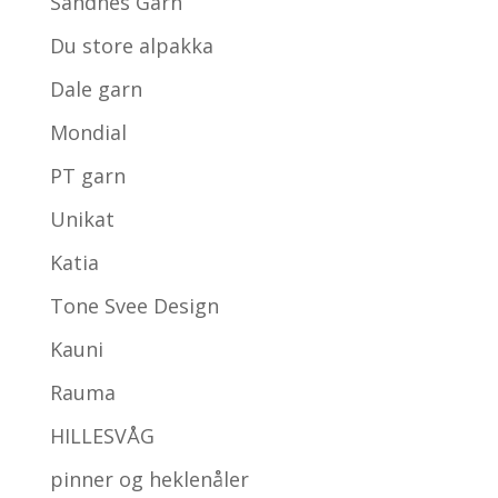
Sandnes Garn
Du store alpakka
Dale garn
Mondial
PT garn
Unikat
Katia
Tone Svee Design
Kauni
Rauma
HILLESVÅG
pinner og heklenåler