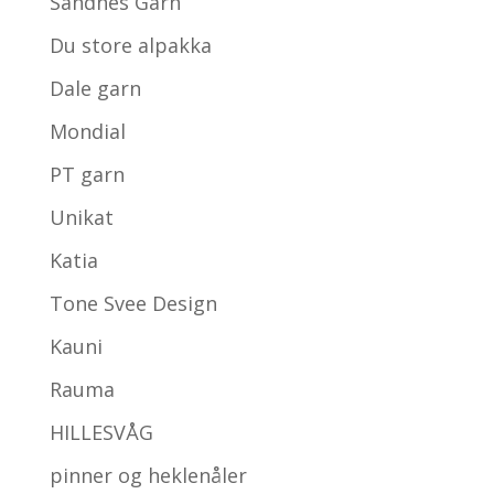
Sandnes Garn
Du store alpakka
Dale garn
Mondial
PT garn
Unikat
Katia
Tone Svee Design
Kauni
Rauma
HILLESVÅG
pinner og heklenåler