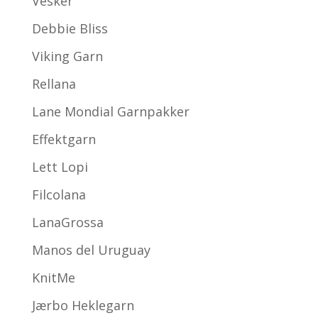
Vesker
Debbie Bliss
Viking Garn
Rellana
Lane Mondial Garnpakker
Effektgarn
Lett Lopi
Filcolana
LanaGrossa
Manos del Uruguay
KnitMe
Jærbo Heklegarn