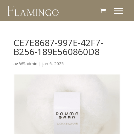
CE7E8687-997E-42F7-
B256-189E560860D8
av
WSadmin
|
jan 6, 2025