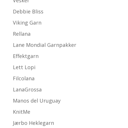
Vesker
Debbie Bliss
Viking Garn
Rellana
Lane Mondial Garnpakker
Effektgarn
Lett Lopi
Filcolana
LanaGrossa
Manos del Uruguay
KnitMe
Jærbo Heklegarn