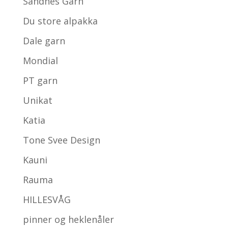
Sandnes Garn
Du store alpakka
Dale garn
Mondial
PT garn
Unikat
Katia
Tone Svee Design
Kauni
Rauma
HILLESVÅG
pinner og heklenåler