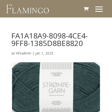
FA1A18A9-8098-4CE4-
9FF8-1385D8BE8820
av
WSadmin
|
jan 1, 2025