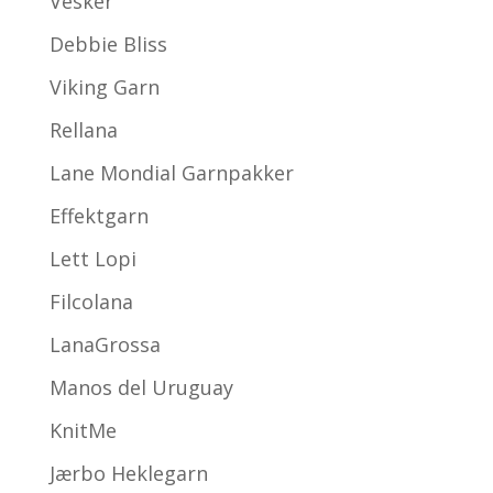
Vesker
Debbie Bliss
Viking Garn
Rellana
Lane Mondial Garnpakker
Effektgarn
Lett Lopi
Filcolana
LanaGrossa
Manos del Uruguay
KnitMe
Jærbo Heklegarn