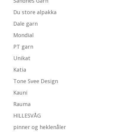
Sandnes Garn
Du store alpakka
Dale garn
Mondial
PT garn
Unikat
Katia
Tone Svee Design
Kauni
Rauma
HILLESVÅG
pinner og heklenåler