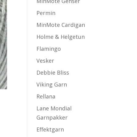
MinMote Genser
Permin
MinMote Cardigan
Holme & Helgetun
Flamingo
Vesker
Debbie Bliss
Viking Garn
Rellana
Lane Mondial
Garnpakker
Effektgarn