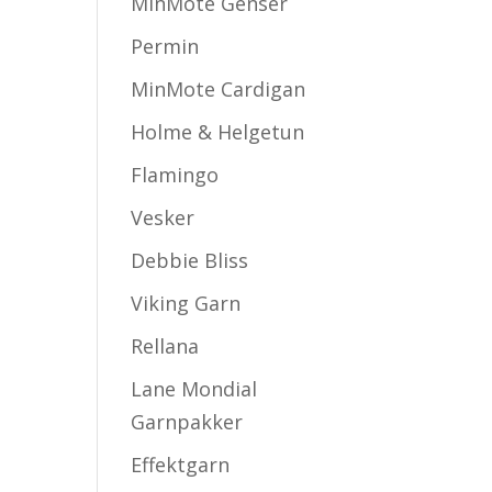
MinMote Genser
Permin
MinMote Cardigan
Holme & Helgetun
Flamingo
Vesker
Debbie Bliss
Viking Garn
Rellana
Lane Mondial
Garnpakker
Effektgarn