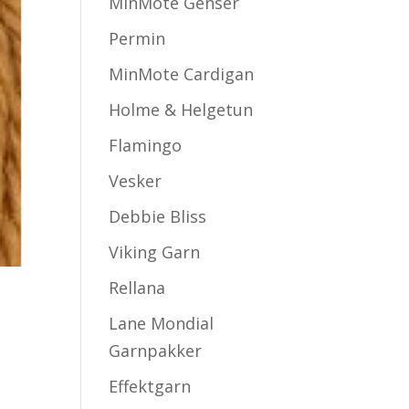
MinMote Genser
Permin
MinMote Cardigan
Holme & Helgetun
Flamingo
Vesker
Debbie Bliss
Viking Garn
Rellana
Lane Mondial
Garnpakker
Effektgarn