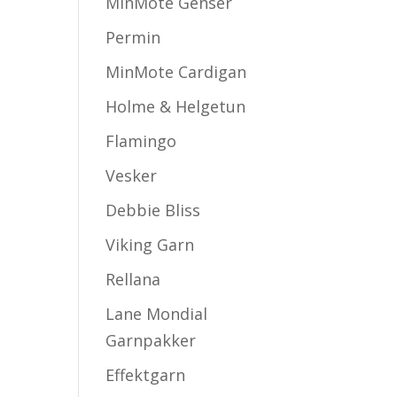
MinMote Genser
Permin
MinMote Cardigan
Holme & Helgetun
Flamingo
Vesker
Debbie Bliss
Viking Garn
Rellana
Lane Mondial
Garnpakker
Effektgarn