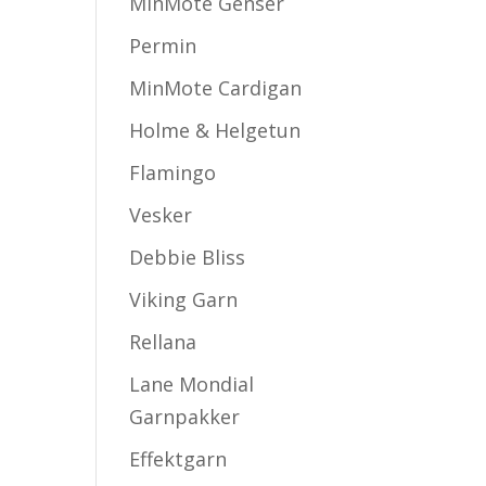
MinMote Genser
Permin
MinMote Cardigan
Holme & Helgetun
Flamingo
Vesker
Debbie Bliss
Viking Garn
Rellana
Lane Mondial
Garnpakker
Effektgarn