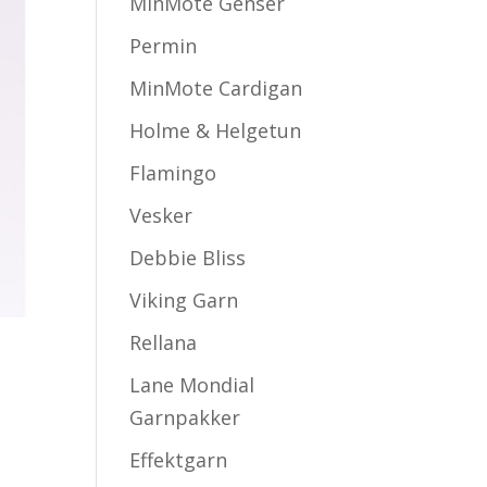
MinMote Genser
Permin
MinMote Cardigan
Holme & Helgetun
Flamingo
Vesker
Debbie Bliss
Viking Garn
Rellana
Lane Mondial
Garnpakker
Effektgarn