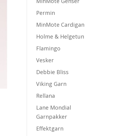
MinMote Genser
Permin
MinMote Cardigan
Holme & Helgetun
Flamingo
Vesker
Debbie Bliss
Viking Garn
Rellana
Lane Mondial
Garnpakker
Effektgarn